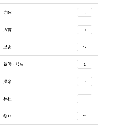
寺院
10
方言
9
歴史
19
気候・服装
1
温泉
14
神社
15
祭り
24