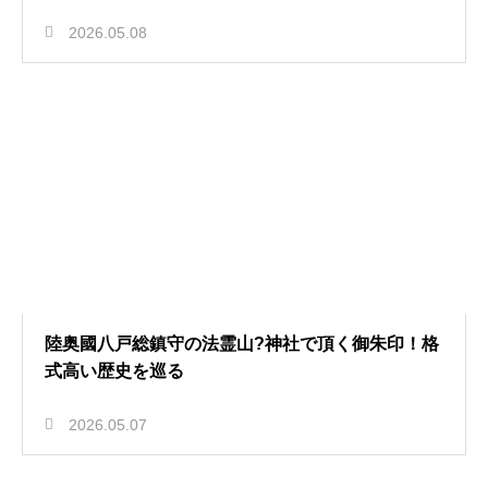
2026.05.08
陸奥國八戸総鎮守の法霊山?神社で頂く御朱印！格
式高い歴史を巡る
2026.05.07