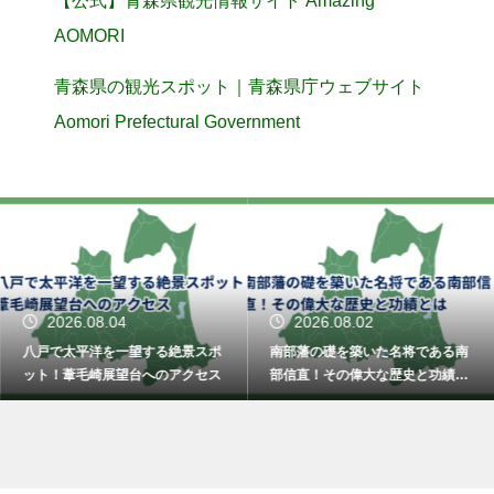
【公式】青森県観光情報サイト Amazing
AOMORI
青森県の観光スポット｜青森県庁ウェブサイト
Aomori Prefectural Government
2026.08.04
2026.08.02
八戸で太平洋を一望する絶景スポ
南部藩の礎を築いた名将である南
ット！葦毛崎展望台へのアクセス
部信直！その偉大な歴史と功績と
は