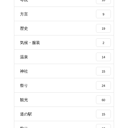
10
方言
9
歴史
19
気候・服装
2
温泉
14
神社
15
祭り
24
観光
60
道の駅
15