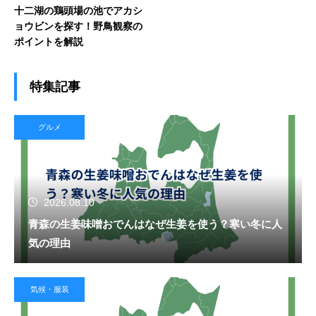
十二湖の鶏頭場の池でアカシ
ョウビンを探す！野鳥観察の
ポイントを解説
特集記事
グルメ
2026.08.10
青森の生姜味噌おでんはなぜ生姜を使う？寒い冬に人
気の理由
気候・服装