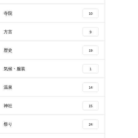
寺院
10
方言
9
歴史
19
気候・服装
1
温泉
14
神社
15
祭り
24