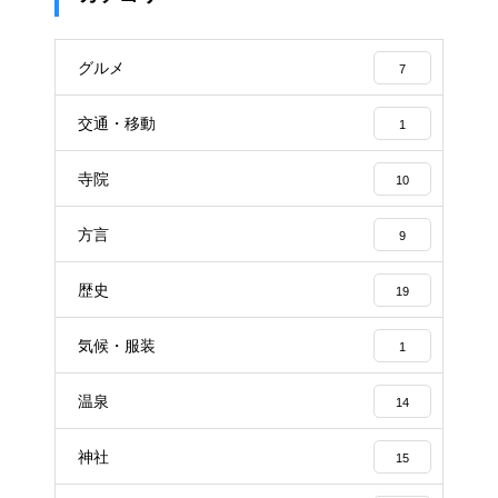
グルメ
7
交通・移動
1
寺院
10
方言
9
歴史
19
気候・服装
1
温泉
14
神社
15