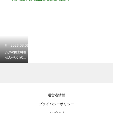
2026.08.06
八戸の郷土料理
せんべい汁の歴
史とは？気にな
る発祥を徹底解
説
2026.08.04
運営者情報
八戸で太平洋を
プライバシーポリシー
一望する絶景ス
ポット！葦毛崎
コンタクト