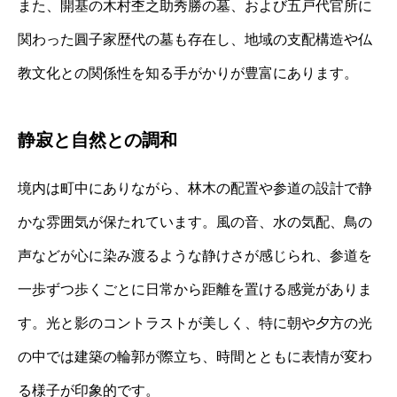
また、開基の木村杢之助秀勝の墓、および五戸代官所に
関わった圓子家歴代の墓も存在し、地域の支配構造や仏
教文化との関係性を知る手がかりが豊富にあります。
静寂と自然との調和
境内は町中にありながら、林木の配置や参道の設計で静
かな雰囲気が保たれています。風の音、水の気配、鳥の
声などが心に染み渡るような静けさが感じられ、参道を
一歩ずつ歩くごとに日常から距離を置ける感覚がありま
す。光と影のコントラストが美しく、特に朝や夕方の光
の中では建築の輪郭が際立ち、時間とともに表情が変わ
る様子が印象的です。