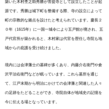
築いた木村杢之助秀勝が菩提寺として設立したことが起
源です。秀勝は城下町を整備する際、寺の設立によって
町の宗教的な拠点を設けたと考えられています。慶長２
０年（1615年）に一国一城令により五戸館が廃され、五
戸代官所が築かれると、木村家は代官を歴任し寺院も地
域からの庇護を受け続けました。
境内には会津藩士の墓碑が多くあり、内藤介右衛門や倉
沢平治右衛門などが眠っています。これら墓所を通じ
て、江戸末期から明治にかけての会津藩と関連した人々
の足跡をたどることができ、寺院自体が地域史の記憶を
今に伝える場となっています。