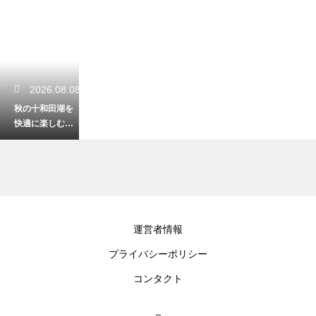
2026.08.08
秋の十和田湖を
快適に楽しむ！
気温に合わせた
おすすめの服装
2026.08.06
運営者情報
八戸の郷土料理
プライバシーポリシー
せんべい汁の歴
史とは？気にな
コンタクト
る発祥を徹底解
説