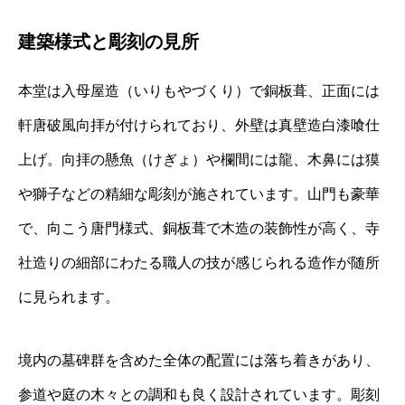
建築様式と彫刻の見所
本堂は入母屋造（いりもやづくり）で銅板葺、正面には
軒唐破風向拝が付けられており、外壁は真壁造白漆喰仕
上げ。向拝の懸魚（けぎょ）や欄間には龍、木鼻には獏
や獅子などの精細な彫刻が施されています。山門も豪華
で、向こう唐門様式、銅板葺で木造の装飾性が高く、寺
社造りの細部にわたる職人の技が感じられる造作が随所
に見られます。
境内の墓碑群を含めた全体の配置には落ち着きがあり、
参道や庭の木々との調和も良く設計されています。彫刻