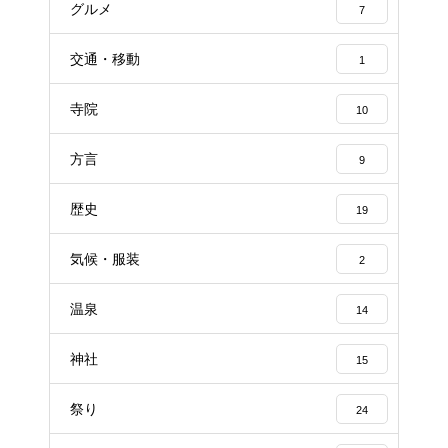
グルメ
7
交通・移動
1
寺院
10
方言
9
歴史
19
気候・服装
2
温泉
14
神社
15
祭り
24