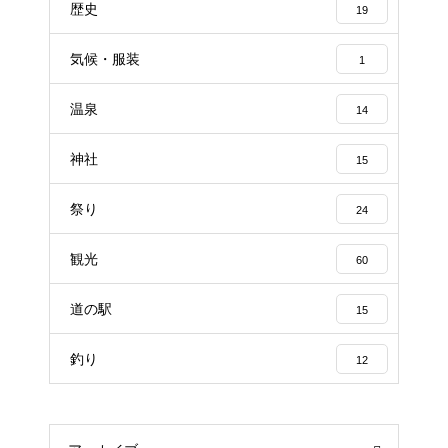
歴史
19
気候・服装
1
温泉
14
神社
15
祭り
24
観光
60
道の駅
15
釣り
12