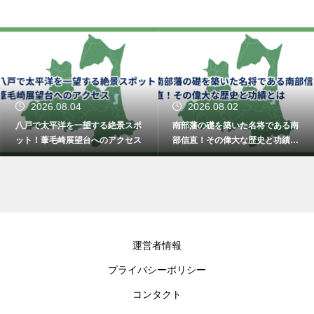
2026.08.04
2026.08.02
八戸で太平洋を一望する絶景スポ
南部藩の礎を築いた名将である南
ット！葦毛崎展望台へのアクセス
部信直！その偉大な歴史と功績と
は
運営者情報
プライバシーポリシー
コンタクト