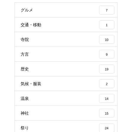
グルメ
7
交通・移動
1
寺院
10
方言
9
歴史
19
気候・服装
2
温泉
14
神社
15
祭り
24