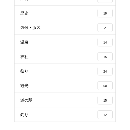
歴史
19
気候・服装
2
温泉
14
神社
15
祭り
24
観光
60
道の駅
15
釣り
12