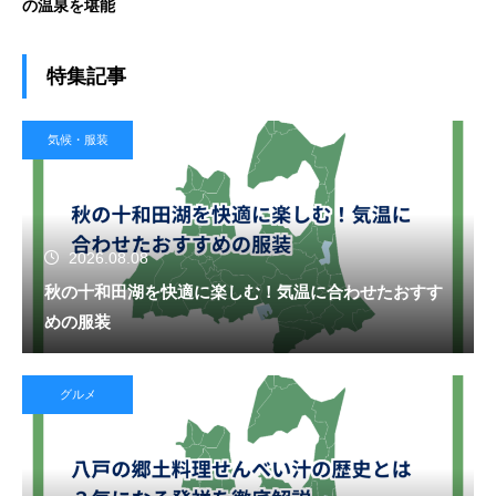
の温泉を堪能
特集記事
気候・服装
2026.08.08
秋の十和田湖を快適に楽しむ！気温に合わせたおすす
めの服装
グルメ