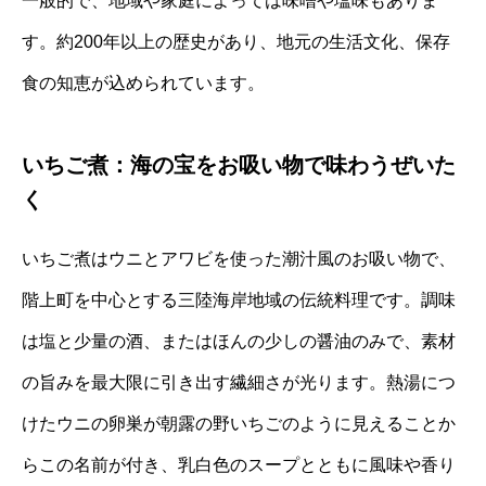
一般的で、地域や家庭によっては味噌や塩味もありま
す。約200年以上の歴史があり、地元の生活文化、保存
食の知恵が込められています。
いちご煮：海の宝をお吸い物で味わうぜいた
く
いちご煮はウニとアワビを使った潮汁風のお吸い物で、
階上町を中心とする三陸海岸地域の伝統料理です。調味
は塩と少量の酒、またはほんの少しの醤油のみで、素材
の旨みを最大限に引き出す繊細さが光ります。熱湯につ
けたウニの卵巣が朝露の野いちごのように見えることか
らこの名前が付き、乳白色のスープとともに風味や香り