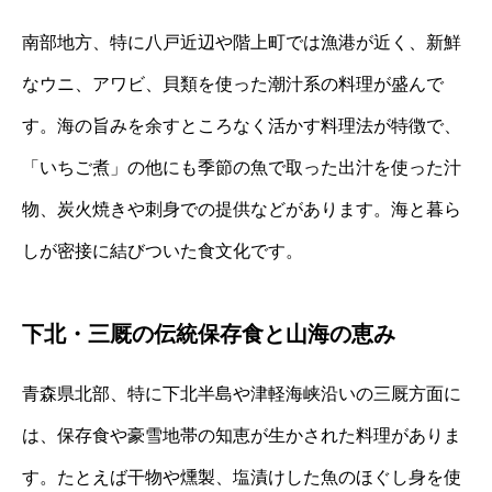
南部地方、特に八戸近辺や階上町では漁港が近く、新鮮
なウニ、アワビ、貝類を使った潮汁系の料理が盛んで
す。海の旨みを余すところなく活かす料理法が特徴で、
「いちご煮」の他にも季節の魚で取った出汁を使った汁
物、炭火焼きや刺身での提供などがあります。海と暮ら
しが密接に結びついた食文化です。
下北・三厩の伝統保存食と山海の恵み
青森県北部、特に下北半島や津軽海峡沿いの三厩方面に
は、保存食や豪雪地帯の知恵が生かされた料理がありま
す。たとえば干物や燻製、塩漬けした魚のほぐし身を使