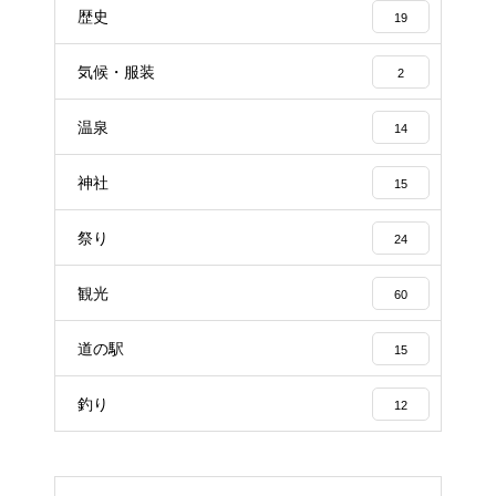
歴史
19
気候・服装
2
温泉
14
神社
15
祭り
24
観光
60
道の駅
15
釣り
12