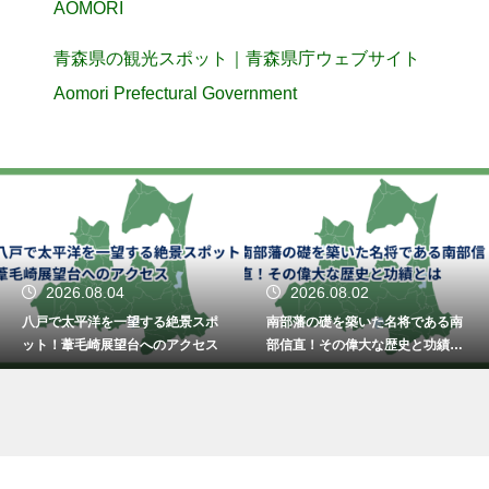
AOMORI
青森県の観光スポット｜青森県庁ウェブサイト
Aomori Prefectural Government
2026.08.04
2026.08.02
八戸で太平洋を一望する絶景スポ
南部藩の礎を築いた名将である南
ット！葦毛崎展望台へのアクセス
部信直！その偉大な歴史と功績と
は