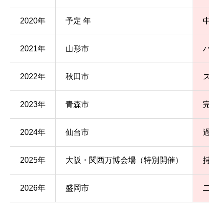
2020年
予定 年
中止
2021年
山形市
パレ
2022年
秋田市
スタ
2023年
青森市
完全
2024年
仙台市
過去
2025年
大阪・関西万博会場（特別開催）
持ち
2026年
盛岡市
二巡