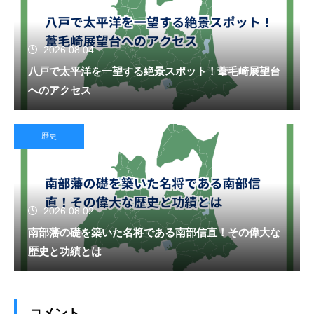
2026.08.04
八戸で太平洋を一望する絶景スポット！葦毛崎展望台
へのアクセス
歴史
2026.08.02
南部藩の礎を築いた名将である南部信直！その偉大な
歴史と功績とは
コメント