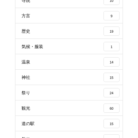
寺院
10
方言
9
歴史
19
気候・服装
1
温泉
14
神社
15
祭り
24
観光
60
道の駅
15