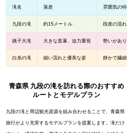
滝名
落差
雰囲気の特徴
九段の滝
約15メートル
段差の流れと
銚子大滝
大きな直瀑、迫力重視
勢いがありダ
白糸の滝
細い流れと優美な姿
静かで繊細な
青森県 九段の滝を訪れる際のおすすめ
ルートとモデルプラン
九段の滝と周辺観光資源を組み合わせることで、青森県
旅行がより充実するモデルプランを提案します。滝だけ