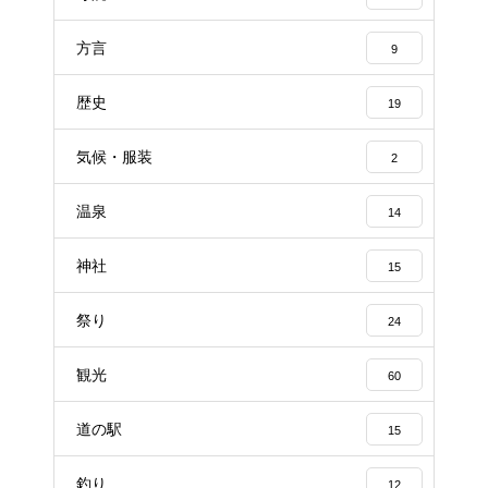
方言
9
歴史
19
気候・服装
2
温泉
14
神社
15
祭り
24
観光
60
道の駅
15
釣り
12