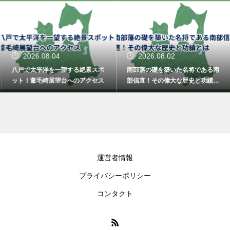
2026.08.04
2026.08.02
八戸で太平洋を一望する絶景スポ
南部藩の礎を築いた名将である南
ット！葦毛崎展望台へのアクセス
部信直！その偉大な歴史と功績と
は
運営者情報
プライバシーポリシー
コンタクト