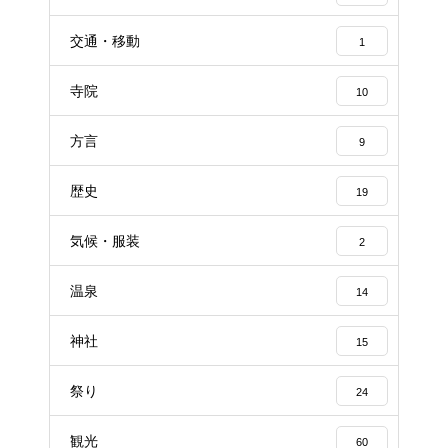
交通・移動
1
寺院
10
方言
9
歴史
19
気候・服装
2
温泉
14
神社
15
祭り
24
観光
60