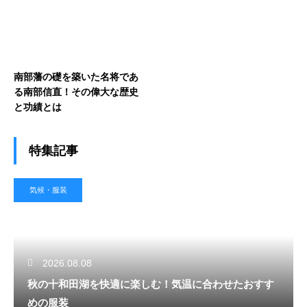
南部藩の礎を築いた名将であ
る南部信直！その偉大な歴史
と功績とは
特集記事
気候・服装
2026.08.08
秋の十和田湖を快適に楽しむ！気温に合わせたおすす
めの服装