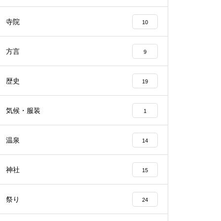
寺院
10
方言
9
歴史
19
気候・服装
1
温泉
14
神社
15
祭り
24