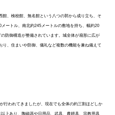
西館、検校館、無名館という八つの郭から成り立ち、そ
0メートル、南北約245メートルの敷地を持ち、幅約20
どの防御構造が整備されています。城全体が扇形に広が
おり、住まいや防御、儀礼など複数の機能を兼ね備えて
査が行われてきましたが、現在でも全体の約三割ほどしか
点以上あり、陶磁器や日用品、武具、農耕具、宗教用具