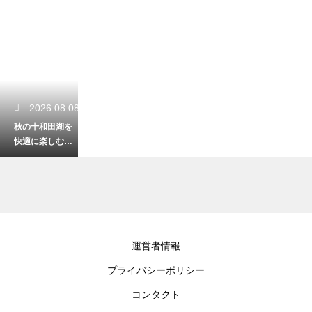
2026.08.08
秋の十和田湖を
快適に楽しむ！
気温に合わせた
おすすめの服装
2026.08.06
運営者情報
八戸の郷土料理
プライバシーポリシー
せんべい汁の歴
史とは？気にな
コンタクト
る発祥を徹底解