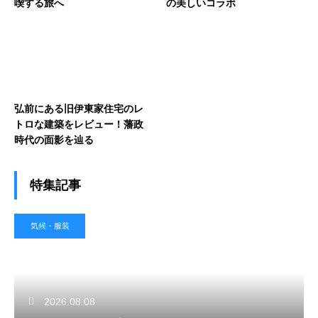
喫する旅へ
の美しいコラボ
弘前にある旧伊東家住宅のレ
トロな建築をレビュー！藩政
時代の面影を辿る
特集記事
気候・服装
2026.08.08