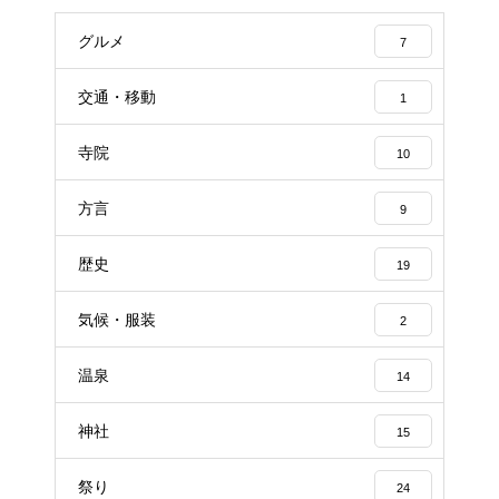
グルメ
7
交通・移動
1
寺院
10
方言
9
歴史
19
気候・服装
2
温泉
14
神社
15
祭り
24