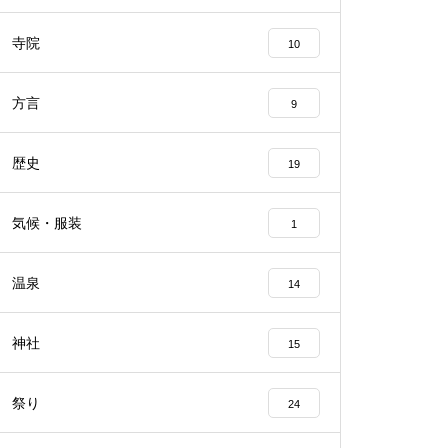
寺院
10
方言
9
歴史
19
気候・服装
1
温泉
14
神社
15
祭り
24