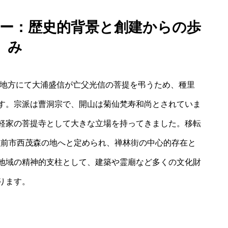
ビュー：歴史的背景と創建からの歩
み
軽地方にて大浦盛信が亡父光信の菩提を弔うため、種里
す。宗派は曹洞宗で、開山は菊仙梵寿和尚とされていま
軽家の菩提寺として大きな立場を持ってきました。移転
の弘前市西茂森の地へと定められ、禅林街の中心的存在と
地域の精神的支柱として、建築や霊廟など多くの文化財
ります。