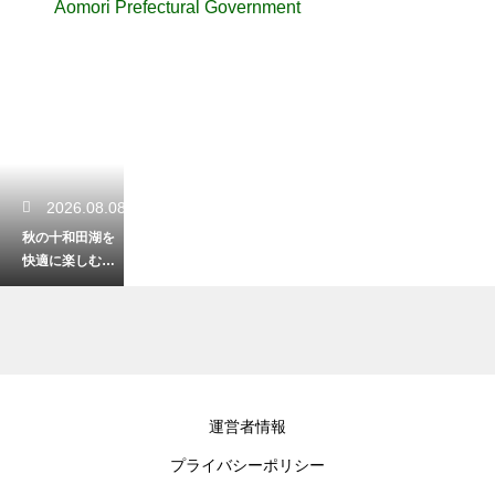
Aomori Prefectural Government
2026.08.08
秋の十和田湖を
快適に楽しむ！
気温に合わせた
おすすめの服装
2026.08.06
運営者情報
八戸の郷土料理
プライバシーポリシー
せんべい汁の歴
史とは？気にな