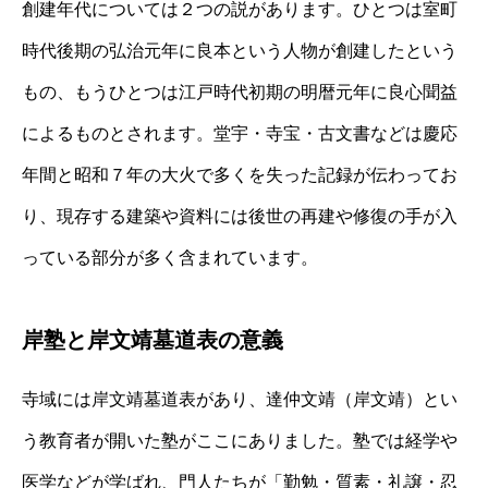
創建年代については２つの説があります。ひとつは室町
時代後期の弘治元年に良本という人物が創建したという
もの、もうひとつは江戸時代初期の明暦元年に良心聞益
によるものとされます。堂宇・寺宝・古文書などは慶応
年間と昭和７年の大火で多くを失った記録が伝わってお
り、現存する建築や資料には後世の再建や修復の手が入
っている部分が多く含まれています。
岸塾と岸文靖墓道表の意義
寺域には岸文靖墓道表があり、達仲文靖（岸文靖）とい
う教育者が開いた塾がここにありました。塾では経学や
医学などが学ばれ、門人たちが「勤勉・質素・礼譲・忍