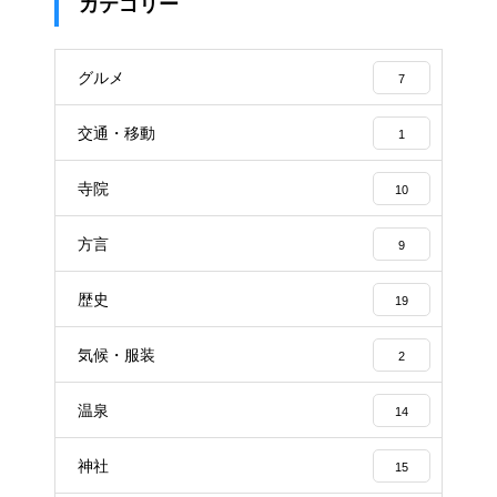
カテゴリー
グルメ
7
交通・移動
1
寺院
10
方言
9
歴史
19
気候・服装
2
温泉
14
神社
15