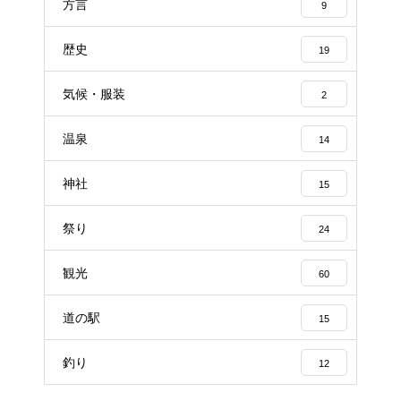
方言
9
歴史
19
気候・服装
2
温泉
14
神社
15
祭り
24
観光
60
道の駅
15
釣り
12