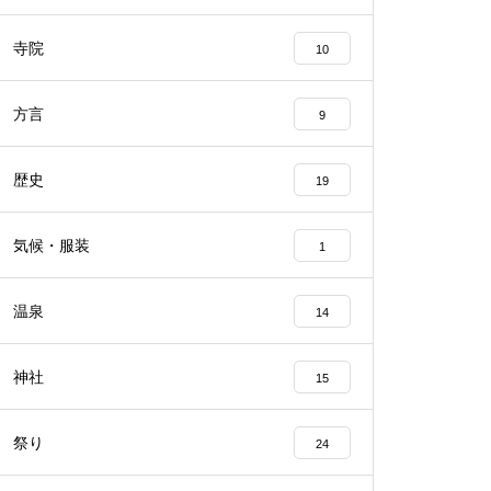
寺院
10
方言
9
歴史
19
気候・服装
1
温泉
14
神社
15
祭り
24