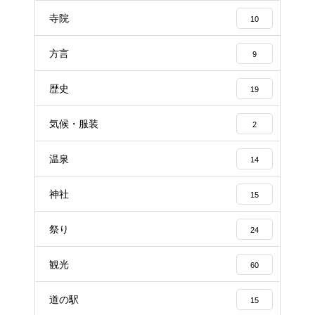
寺院
10
方言
9
歴史
19
気候・服装
2
温泉
14
神社
15
祭り
24
観光
60
道の駅
15