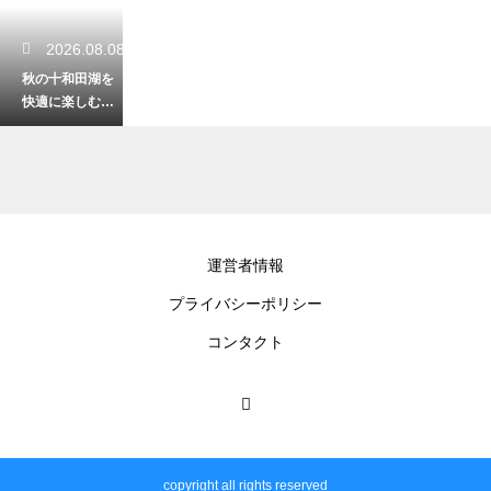
2026.08.08
秋の十和田湖を
快適に楽しむ！
気温に合わせた
おすすめの服装
2026.08.06
運営者情報
八戸の郷土料理
プライバシーポリシー
せんべい汁の歴
史とは？気にな
コンタクト
る発祥を徹底解
説
2026.08.04
八戸で太平洋を
copyright all rights reserved