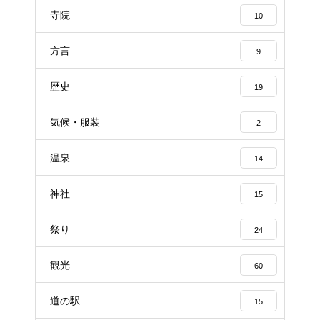
寺院
10
方言
9
歴史
19
気候・服装
2
温泉
14
神社
15
祭り
24
観光
60
道の駅
15