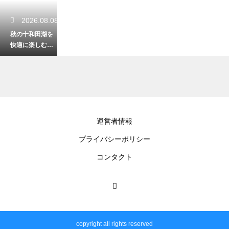
2026.08.08
秋の十和田湖を
快適に楽しむ！
気温に合わせた
おすすめの服装
2026.08.06
運営者情報
八戸の郷土料理
プライバシーポリシー
せんべい汁の歴
史とは？気にな
コンタクト
る発祥を徹底解
説
2026.08.04
八戸で太平洋を
copyright all rights reserved