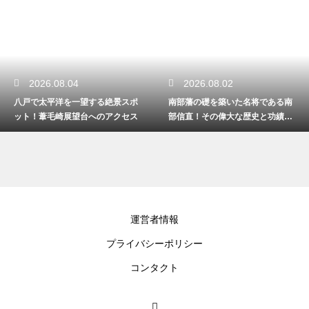
2026.08.04
2026.08.02
八戸で太平洋を一望する絶景スポ
南部藩の礎を築いた名将である南
ット！葦毛崎展望台へのアクセス
部信直！その偉大な歴史と功績と
は
運営者情報
プライバシーポリシー
コンタクト