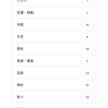
グルメ
7
交通・移動
1
寺院
10
方言
9
歴史
19
気候・服装
2
温泉
14
神社
15
祭り
24