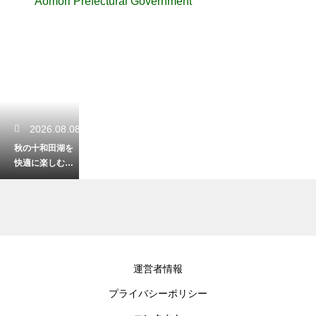
Aomori Prefectural Government
2026.08.08
秋の十和田湖を
快適に楽しむ！
気温に合わせた
おすすめの服装
2026.08.06
運営者情報
八戸の郷土料理
プライバシーポリシー
せんべい汁の歴
史とは？気にな