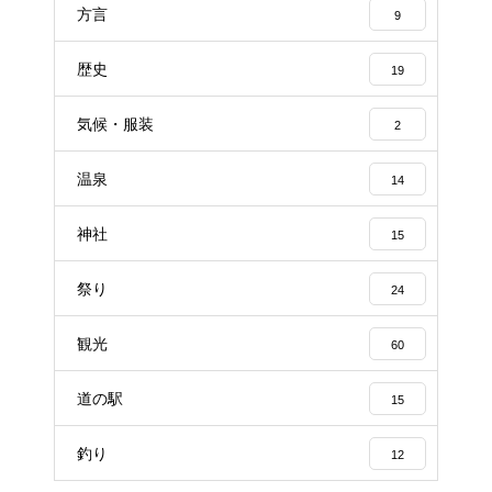
方言
9
歴史
19
気候・服装
2
温泉
14
神社
15
祭り
24
観光
60
道の駅
15
釣り
12