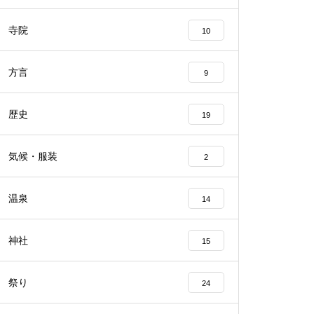
寺院
10
方言
9
歴史
19
気候・服装
2
温泉
14
神社
15
祭り
24