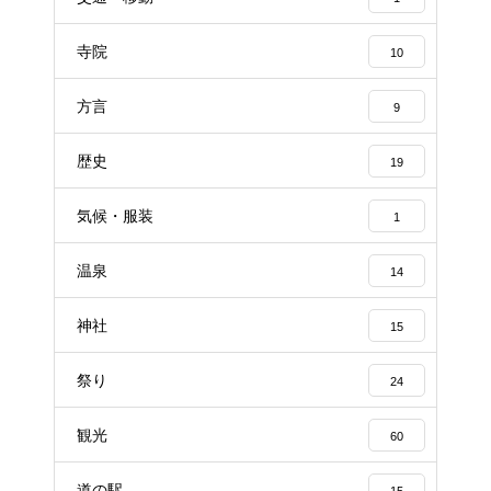
寺院
10
方言
9
歴史
19
気候・服装
1
温泉
14
神社
15
祭り
24
観光
60
道の駅