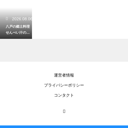
2026.08.06
八戸の郷土料理
せんべい汁の歴
史とは？気にな
る発祥を徹底解
説
2026.08.04
運営者情報
八戸で太平洋を
プライバシーポリシー
一望する絶景ス
ポット！葦毛崎
コンタクト
展望台へのアク
セス
2026.08.02