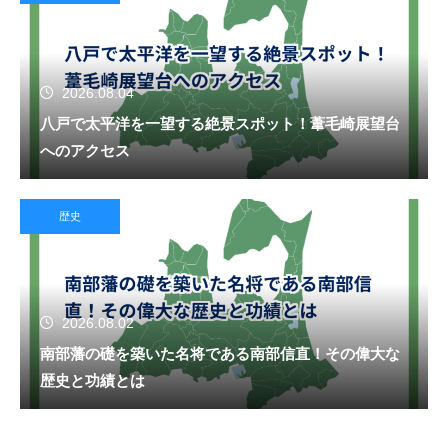
2026.08.04
八戸で太平洋を一望する絶景スポット！葦毛崎展望台
へのアクセス
歴史
2026.08.02
南部藩の礎を築いた名将である南部信直！その偉大な
歴史と功績とは