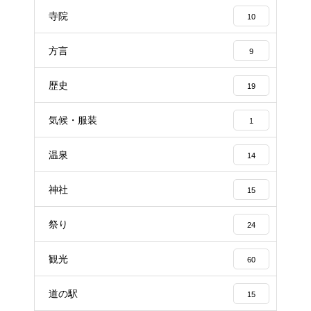
寺院
10
方言
9
歴史
19
気候・服装
1
温泉
14
神社
15
祭り
24
観光
60
道の駅
15